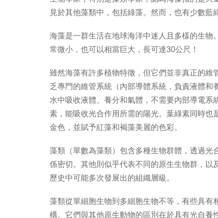
見於其他藻類中，包括綠藻。然而，也有少數藍
海藻是一群生活在地球海洋中迷人且多樣的生物
常微小，也可以相當巨大，長可達30公尺！
雖然海藻有許多植物特徵，但它們並非真正的維
乏專門的維管系統（內部導體系統，負責液體和
水中吸收液體、養分和氣體，不需要內部導電系
素，能吸收光合作用所需的陽光。葉綠素同時也
金色，並賦予紅藻和褐藻美麗的色彩。
藻類（單數為藻類）包含多種生物群體，透過光
係密切。其他則似乎代表不同的原生生物群，以
歷史中可能多次發展出的組織層級。
藻類從單細胞生物到多細胞生物不等，有些具有
構。它們與其他原生動物的區別在於具有光自養