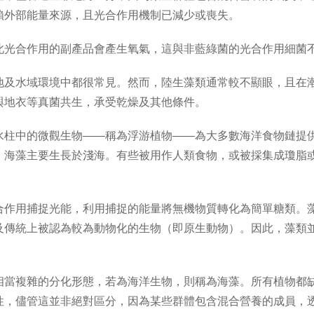
賴外部能量來源，且光合作用機制已減少或喪失。
此光合作用的副產品會產生氧氣，這與非藍綠菌的光合作用細菌
地及水域環境中都很常見。然而，陸生藻類通常較不顯眼，且在
與地衣等真菌共生，承受乾燥及其他條件。
水柱中的微觀生物——稱為浮游植物——為大多數海洋食物鏈提
。海藻主要生長於淺海。有些被用作人類食物，或被採集成瓊脂
合作用捕捉光能，利用捕捉的能量將無機物質轉化為簡單糖類。
及傳統上被認為較為動物化的生物（即原生動物）。因此，藻類
相當複雜的分化形態，若為海洋生物，則稱為海藻。所有植物都
性，儘管這並非絕對區分，因為某些群體包含混合營養的成員，