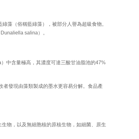
這是一種藍綠藻（俗稱藍綠藻），被部分人譽為超級食物。
ella salina）。
cisa）中含量極高，其濃度可達三酸甘油脂池的47%
回收者發現由藻類製成的墨水更容易分解。食品產
生生物，以及無細胞核的原核生物，如細菌、原生