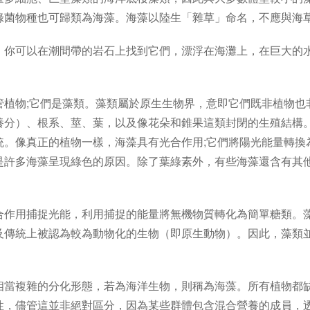
綠菌物種也可歸類為海藻。海藻以陸生「雜草」命名，不應與海
。你可以在潮間帶的岩石上找到它們，漂浮在海灘上，在巨大的
管植物;它們是藻類。藻類屬於原生生物界，意即它們既非植物也
養分）、根系、莖、葉，以及像花朵和錐果這類封閉的生殖結構
統。像真正的植物一樣，海藻具有光合作用;它們將陽光能量轉換
是許多海藻呈現綠色的原因。除了葉綠素外，有些海藻還含有其
合作用捕捉光能，利用捕捉的能量將無機物質轉化為簡單糖類。
及傳統上被認為較為動物化的生物（即原生動物）。因此，藻類
相當複雜的分化形態，若為海洋生物，則稱為海藻。所有植物都
性，儘管這並非絕對區分，因為某些群體包含混合營養的成員，