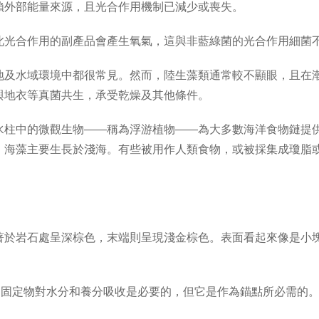
賴外部能量來源，且光合作用機制已減少或喪失。
此光合作用的副產品會產生氧氣，這與非藍綠菌的光合作用細菌
地及水域環境中都很常見。然而，陸生藻類通常較不顯眼，且在
與地衣等真菌共生，承受乾燥及其他條件。
水柱中的微觀生物——稱為浮游植物——為大多數海洋食物鏈提
。海藻主要生長於淺海。有些被用作人類食物，或被採集成瓊脂
著於岩石處呈深棕色，末端則呈現淺金棕色。表面看起來像是小
。固定物對水分和養分吸收是必要的，但它是作為錨點所必需的。Holdf