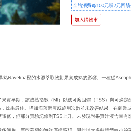
全館消費每100元贈2元回饋
加入購物車
l）及早熟Navelina橙的水源萃取物對果實成熟的影響。一種從Ascop
果實早期，該成熟指數（MI）以總可溶固體（TSS）與可滴
%，效果最佳。增加海藻濃度或施用次數並未改善結果。在商業成
降低，但部分實驗記錄到TSS上升。未發現對果實汁液含量有
量多細胞、巨型藻類的海洋底棲藻類，因此與大多數體型較小的