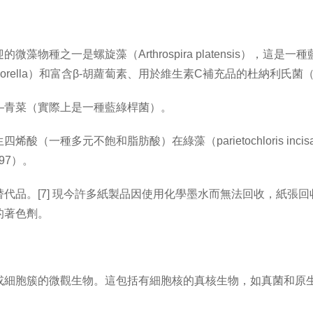
藻物種之一是螺旋藻（Arthrospira platensis），
lla）和富含β-胡蘿蔔素、用於維生素C補充品的杜納利氏菌（Dunali
—青菜（實際上是一種藍綠桿菌）。
（一種多元不飽和脂肪酸）在綠藻（parietochloris in
 497）。
代品。[7] 現今許多紙製品因使用化學墨水而無法回收，紙張
的著色劑。
或細胞簇的微觀生物。這包括有細胞核的真核生物，如真菌和原
。