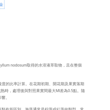
金
hyllum nodosum取得的水溶液萃取物，且在整個
定酸度的比率計算。在花期初期、開花期及果實落期
熟時，處理後與對照果實間最大MI差為0.5點。隨
影響。
藻類有所區別。海藻通常是棕藻或紅藻的類型，常