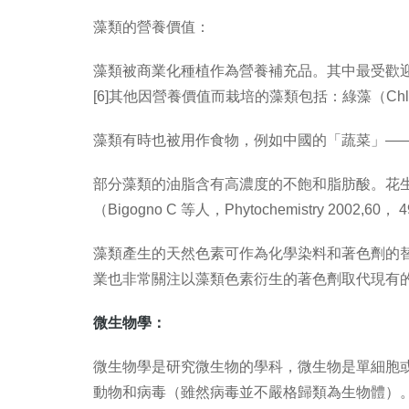
藻類的營養價值：
藻
類
被商業化種植作為營養補充品。其中最受歡迎的微
[6]其他因營養價值而栽培的藻類包括：綠藻（Chlore
藻
類有時也被用作食物，例如中國的「蔬菜」—
部分藻類的油脂含有高濃度的不飽和脂肪酸。花生四烯酸
（Bigogno C 等人，Phytochemistry 2002,60，
藻類產生的天然色素可作為化學染料和著色劑的替
業也非常關注以藻類色素衍生的著色劑取代現有
微生物學：
微生物學是研究微生物的學科，微生物是單細胞
動物和病毒（雖然病毒並不嚴格歸類為生物體）