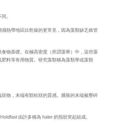
不同。
潮濕熱帶地區比乾燥的更常見，因為藻類缺乏維管
供食物基礎。在極高密度（所謂藻華）中，這些藻
或肥料等有用物質。研究藻類稱為藻類學或藻類
塊狀物，末端有顆粒狀的質感。腫脹的末端被壓碎
ast 由許多稱為 hater 的指狀突起組成。