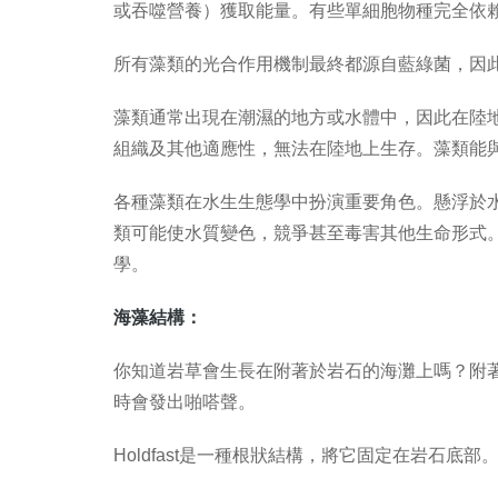
或吞噬營養）獲取能量。有些單細胞物種完全依
所有藻類的光合作用機制最終都源自藍綠菌，因
藻類通常出現在潮濕的地方或水體中，因此在陸
組織及其他適應性，無法在陸地上生存。藻類能
各種藻類在水生生態學中扮演重要角色。懸浮於
類可能使水質變色，競爭甚至毒害其他生命形式
學。
海藻結構：
你知道岩草會生長在附著於岩石的海灘上嗎？附
時會發出啪嗒聲。
Holdfast是一種根狀結構，將它固定在岩石底部