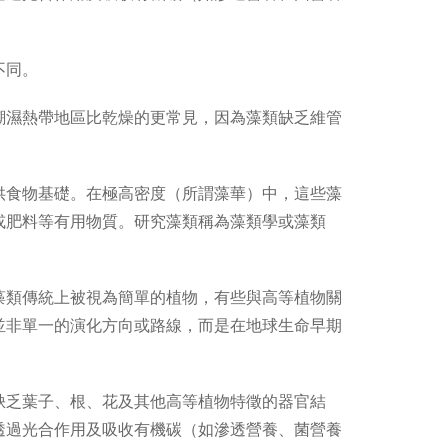
不同。
潮濕熱帶地區比乾燥的更常見，因為藻類缺乏維管
供食物基礎。在極高密度（所謂藻華）中，這些藻
或肥料等有用物質。研究藻類稱為藻類學或藻類
藻類傳統上被視為簡單的植物，有些與高等植物關
並非單一的演化方向或路線，而是在地球生命早期
缺乏葉子、根、花及其他高等植物特徵的器官結
透過光合作用及吸收有機碳（如滲透營養、菌營養