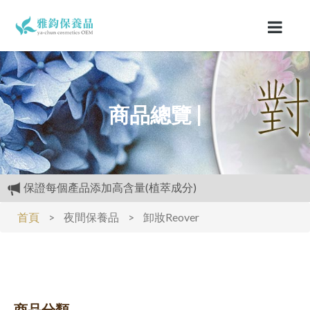
商品總覽 |
保證每個產品添加高含量(植萃成分)
購物禮:送夏日涼感劑100cc.只能噴衣服.不要噴皮膚
首頁
>
夜間保養品
>
卸妝Reover
專區活動快報:全館滿5000元送檸檬花水500cc
開放試用:付運費60元可挑選3種產品各2ML
經官方.GMP認證.工廠生產.,高品質保養品.滿3000元再送精美
好禮
商品分類