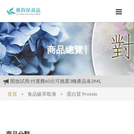
商品總覽 |
開放試用:付運費60元可挑選3種產品各2ML
滿3000元再送精美好禮
首頁
>
食品級萃取液
>
蛋白質 Protein
購物禮:送夏日涼感劑100cc.只能噴衣服.不要噴皮膚
商品分類