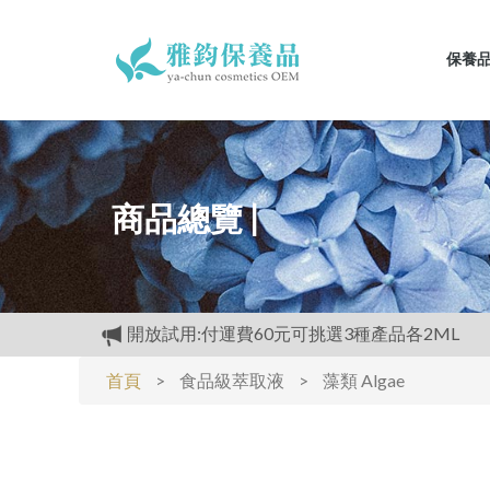
保養
商品總覽 |
開放試用:付運費60元可挑選3種產品各2ML
滿3000元再送精美好禮
首頁
>
食品級萃取液
>
藻類 Algae
購物禮:送夏日涼感劑100cc.只能噴衣服.不要噴皮