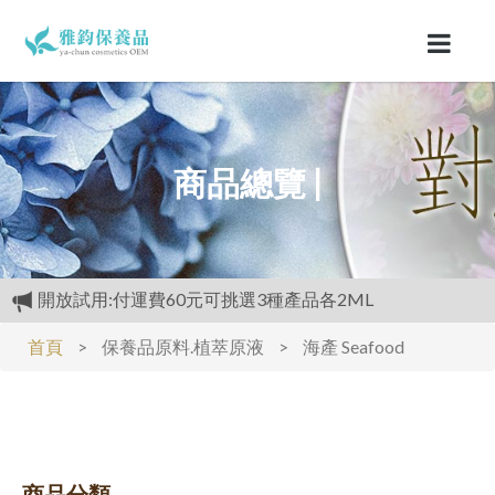
商品總覽 |
開放試用:付運費60元可挑選3種產品各2ML
滿3000元再送精美好禮
首頁
>
保養品原料.植萃原液
>
海產 Seafood
購物禮:送夏日涼感劑100cc.只能噴衣服.不要噴皮膚
商品分類