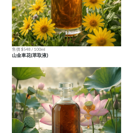
售價 $548 / 100ml
山金車花(萃取液)