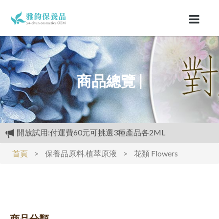
商品總覽 |
開放試用:付運費60元可挑選3種產品各2ML
滿3000元再送精美好禮
首頁
>
保養品原料.植萃原液
>
花類 Flowers
購物禮:送夏日涼感劑100cc.只能噴衣服.不要噴皮膚
商品分類