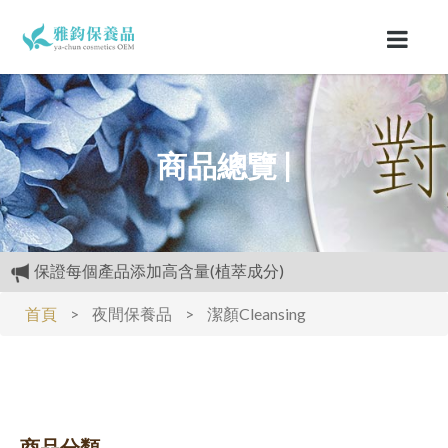
商品總覽 |
保證每個產品添加高含量(植萃成分)
購物禮:送夏日涼感劑100cc.只能噴衣服.不要噴皮膚
首頁
>
夜間保養品
>
潔顏Cleansing
專區活動快報:全館滿5000元送檸檬花水500cc
開放試用:付運費60元可挑選3種產品各2ML
經官方.GMP認證.工廠生產.,高品質保養品.滿3000元再送精美
好禮
商品分類