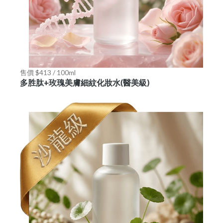
售價 $413 / 100ml
多胜肽+玫瑰美膚細紋化妝水(醫美級)