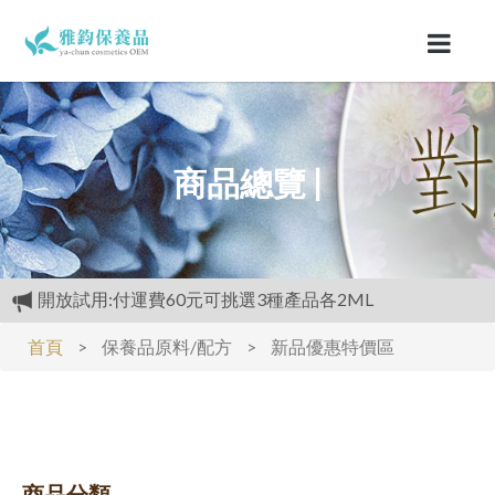
商品總覽 |
開放試用:付運費60元可挑選3種產品各2ML
滿3000元再送精美好禮
購物禮:送夏日涼感劑100cc.只能噴衣服.不要噴皮膚
首頁
>
保養品原料/配方
>
新品優惠特價區
開放試用:付運費60元可挑選3種產品各2ML
商品分類