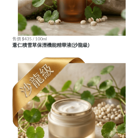
售價 $435 / 100ml
薏仁積雪草保溼機能精華液(沙龍級)