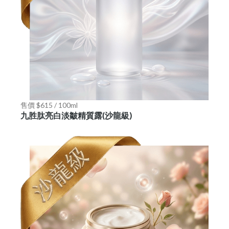
售價 $615 / 100ml
九胜肽亮白淡皺精質露(沙龍級)