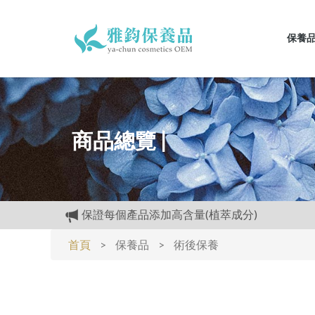
保養
商品總覽 |
保證每個產品添加高含量(植萃成分)
購物禮:送夏日涼感劑100cc.只能噴衣服.不要噴
首頁
>
保養品
>
術後保養
專區活動快報:全館滿5000元送檸檬花水500cc
開放試用:付運費60元可挑選3種產品各2ML
經官方.GMP認證.工廠生產.,高品質保養品.滿300