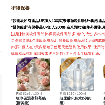
術後保養
*沙龍級所有產品UP加入100萬(奈米顆粒)
細胞外囊泡
.產
*醫美級所有保養品UP
加入200萬(奈米顆粒)
細胞外囊泡
.
[提醒]:醫美級保養品.比保養級保養品.多3倍的成份.多出
走高階質地).沙龍級保養品.比保養級保養品.多1.5倍的成
ps(同1個人在7天內縮短了使用天數達到使用效果).使用
購買樣品試用確認效果後再出貨).才不會產生購買糾紛.
售價 $263 / 100ml
售價 $210 / 100ml
玫瑰保濕潔顏慕絲
玻尿酸化粧水(沙龍
(醫美級)
級)