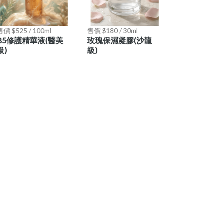
售價 $525 / 100ml
售價 $180 / 30ml
B5修護精華液(醫美
玫瑰保濕凝膠(沙龍
級)
級)