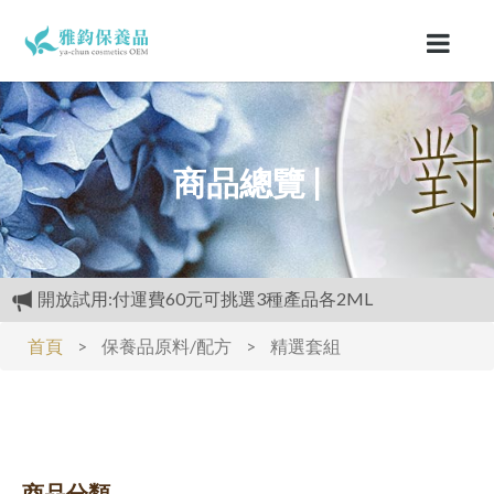
商品總覽 |
開放試用:付運費60元可挑選3種產品各2ML
滿3000元再送精美好禮
首頁
>
保養品原料/配方
>
精選套組
購物禮:送夏日涼感劑100cc.只能噴衣服.不要噴皮膚
商品分類