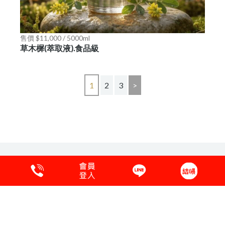
售價 $11,000 / 5000ml
草木樨(萃取液).食品級
1
2
3
>
保養品原料說明
購物須知
會員專區
客服中心
粉絲愛分享
隱私權保護
COPYRIGHT © 2017 ONE-MAY.聯絡電話:04-25351860.國外:886-4-