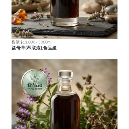
售價 $11,000 / 5000ml
益母草(萃取液).食品級