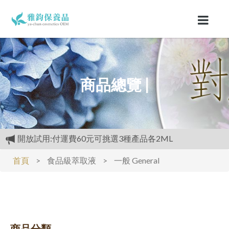
商品總覽 |
滿3000元再送精美好禮
購物禮:送夏日涼感劑100cc.只能噴衣服.不要噴皮膚
首頁
>
食品級萃取液
>
一般 General
開放試用:付運費60元可挑選3種產品各2ML
商品分類