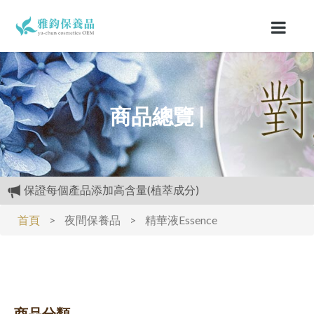
商品總覽 |
保證每個產品添加高含量(植萃成分)
購物禮:送夏日涼感劑100cc.只能噴衣服.不要噴皮膚
首頁
>
夜間保養品
>
精華液Essence
專區活動快報:全館滿5000元送檸檬花水500cc
開放試用:付運費60元可挑選3種產品各2ML
經官方.GMP認證.工廠生產.,高品質保養品.滿3000元再送精美
好禮
商品分類