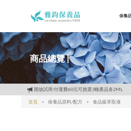
保養
商品總覽 |
開放試用:付運費60元可挑選3種產品各2ML
滿3000元再送精美好禮
首頁
>
保養品原料/配方
>
食品級萃取液
購物禮:送夏日涼感劑100cc.只能噴衣服.不要噴皮