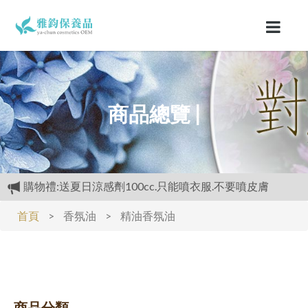
商品總覽 |
開放試用:付運費60元可挑選3種產品各2ML
專區活動快報:全館滿5000元送檸檬花水500cc
首頁
>
香氛油
>
精油香氛油
滿3000元再送精美好禮
購物禮:送夏日涼感劑100cc.只能噴衣服.不要噴皮膚
商品分類