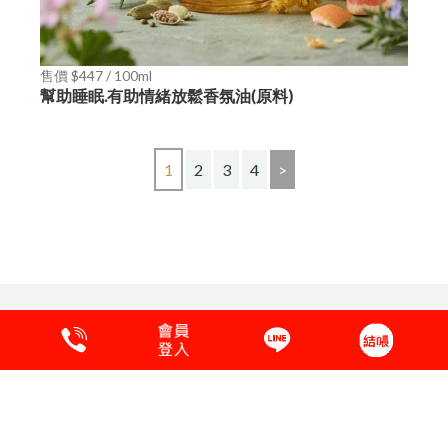
售價 $447 / 100ml
幫助睡眠.有助情緒放鬆香氛油(原料)
1
2
3
4
>
保養品原料說明
購物須知
會員專區
客服中心
粉絲愛分享
隱私權保護
COPYRIGHT © 2017 ONE-MAY.聯絡電話:04-25351860.國外:886-4-