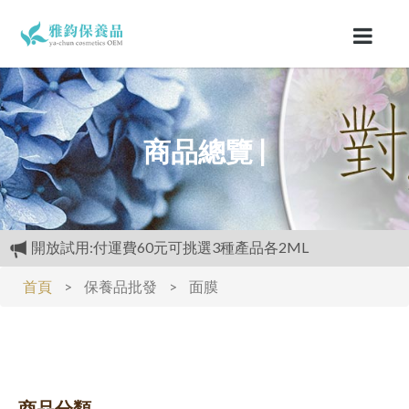
商品總覽 |
滿仟送醫美級2ML樣品.1樣.買越多送越多
滿仟送醫美級2ML樣品.1樣.買越多送越多
首頁
>
保養品批發
>
面膜
經官方.GMP認證.工廠生產.,高品質保養品.滿3000元再送
精美好禮
保證每個產品添加高含量(植萃成分)
購物禮:送夏日涼感劑100cc.只能噴衣服.不要噴皮膚
購物禮:送夏日涼感劑100cc.只能噴衣服.不要噴皮膚
商品分類