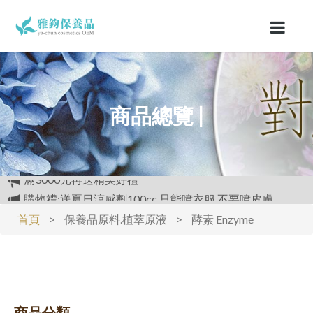
商品總覽 |
購物禮:送夏日涼感劑100cc.只能噴衣服.不要噴皮膚
開放試用:付運費60元可挑選3種產品各2ML
首頁
>
保養品原料.植萃原液
>
酵素 Enzyme
滿3000元再送精美好禮
商品分類