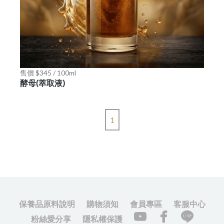
售價 $345 / 100ml
酵母(萃取液)
1
保養品原料說明
購物須知
會員專區
客服中心
粉絲愛分享
隱私權保護