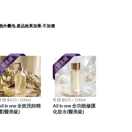
細胞外囊泡.產品效果加乘.
不加價
售價 $420 / 100ml
售價 $825 / 100ml
All in one 全效洗卸精
All in one 全功能修護
露(醫美級)
化妝水(醫美級)