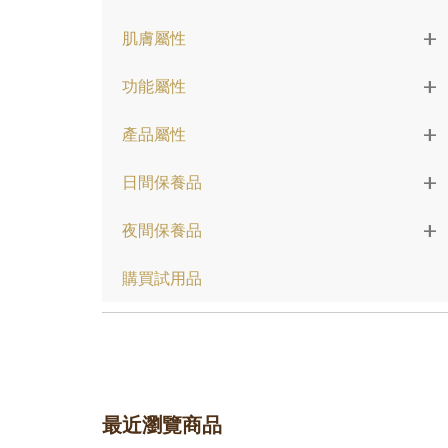
+
肌膚屬性
+
功能屬性
+
產品屬性
+
日間保養品
+
夜間保養品
購買試用品
最近瀏覽商品