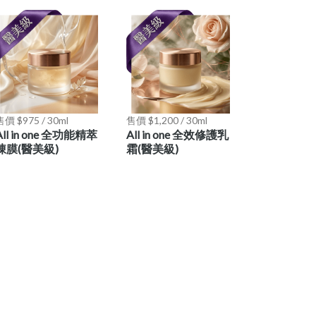
售價 $975 / 30ml
售價 $1,200 / 30ml
All in one 全功能精萃
All in one 全效修護乳
凍膜(醫美級)
霜(醫美級)