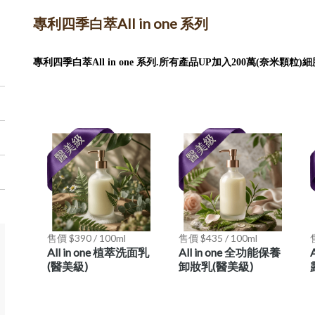
專利四季白萃All in one 系列
專利四季白萃All in one 系列.
所有產品UP加入200萬(奈米顆粒)
售價 $390 / 100ml
售價 $435 / 100ml
All in one 植萃洗面乳
All in one 全功能保養
(醫美級)
卸妝乳(醫美級)