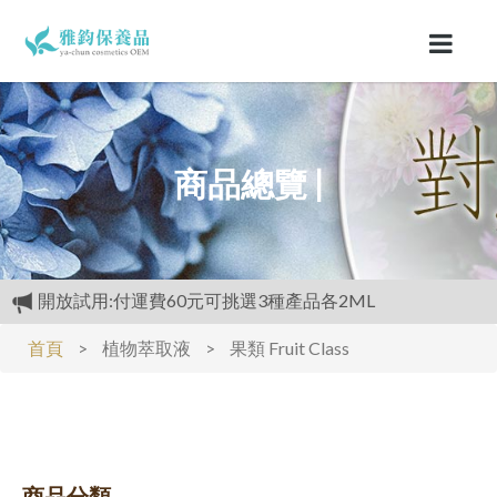
商品總覽 |
開放試用:付運費60元可挑選3種產品各2ML
滿3000元再送精美好禮
首頁
>
植物萃取液
>
果類 Fruit Class
購物禮:送夏日涼感劑100cc.只能噴衣服.不要噴皮膚
商品分類