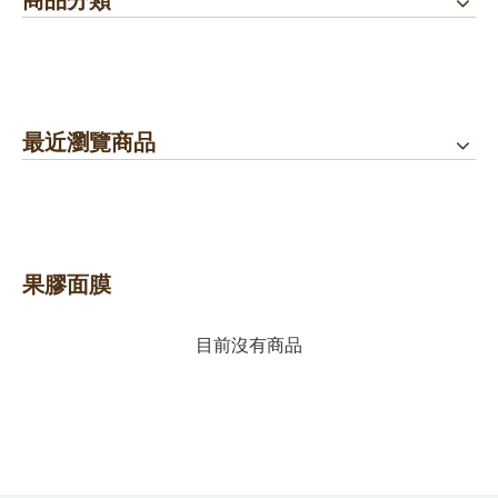
購物禮:送夏日涼感劑100cc.只能噴衣服.不要噴皮膚
專區活動快報:全館滿5000元送檸檬花水500cc
專區活動快報:全館滿5000元送檸檬花水500cc
開放試用:付運費60元可挑選3種產品各2ML
最近瀏覽商品
果膠面膜
目前沒有商品