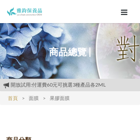
商品總覽 |
開放試用:付運費60元可挑選3種產品各2ML
滿仟送醫美級2ML樣品.1樣.買越多送越多
首頁
>
面膜
>
果膠面膜
滿仟送醫美級2ML樣品.1樣.買越多送越多
經官方.GMP認證.工廠生產.,高品質保養品.滿3000元再送
精美好禮
保證每個產品添加高含量(植萃成分)
購物禮:送夏日涼感劑100cc.只能噴衣服.不要噴皮膚
商品分類